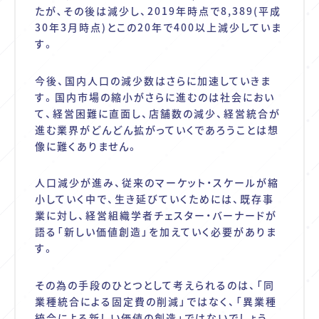
たが､その後は減少し、
2019
年時点で
8,389(
平成
30
年
3
月時点
)
とこの
20
年で
400
以上減少していま
す。
今後、国内人口の減少数はさらに加速していきま
す。国内市場の縮小がさらに進むのは社会におい
て、経営困難に直面し、店舗数の減少、経営統合が
進む業界がどんどん拡がっていくであろうことは想
像に難くありません。
人口減少が進み、従来のマーケット・スケールが縮
小していく中で、生き延びていくためには、既存事
業に対し、経営組織学者チェスター・バーナードが
語る「新しい価値創造」を加えていく必要がありま
す。
その為の手段のひとつとして考えられるのは、「同
業種統合による固定費の削減」ではなく、「異業種
統合による新しい価値の創造」ではないでしょう