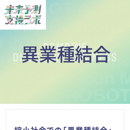
COMBINE
異業種結合
DIFFERENT BUSINESS
縮小社会での「異業種結合」