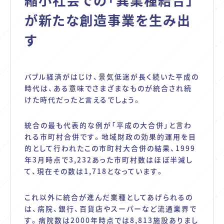
が新たな創造事業を生み出
す
バブル経済がはじけ、景気低迷が長く続いた平成の
時代は、ある意味でさまざまなものが統合され続
けた時代だったと言えるでしょう。
統合の最も代表的な例が「平成の大合併」と言わ
れる市町村合併です。地域財政の効果的運用を目
的として行われたこの市町村大合併の結果、
1999
年
3
月時点で
3,232
あった市町村数はほぼ半減し
て、現在その数は
1,718
となっています。
これ以外に統合が進んだ業種としてあげられるの
は、病院、銀行、百貨店やスーパーなど流通業界で
す。病院数は
2000
年時点では
8,813
施設ありまし