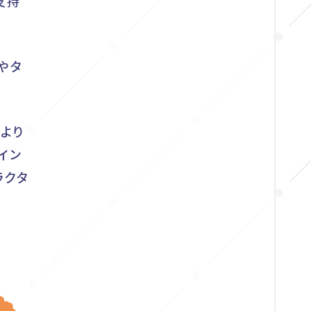
支持
やタ
より
イン
ラクタ