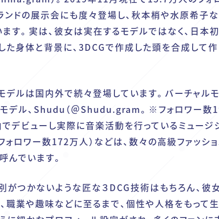
ランドの展示会にも度々登場し、秋本梢や水原希子な
います。実は、彼女は実在するモデルではなく、日本
した身体と背景に、3DCGで作成した頭を合成して作
モデルは国内外で続々登場しています。バーチャル
モデル、
Shudu
（
＠Shudu.gram
。※フォロワー数19
いう楽曲でデビューし実際に音楽活動を行っているミュージ
フォロワー数172万人）などは、数々の高級ファッショ
呼んでいます。
別がつかないような匠な３DCG技術はもちろん、彼
、職業や趣味などに至るまで、個性や人格をもって生