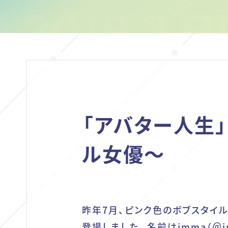
「アバター人生」
ル女優～
昨年7月、ピンク色のボブスタイ
登場しました。名前は
imma
（
＠i