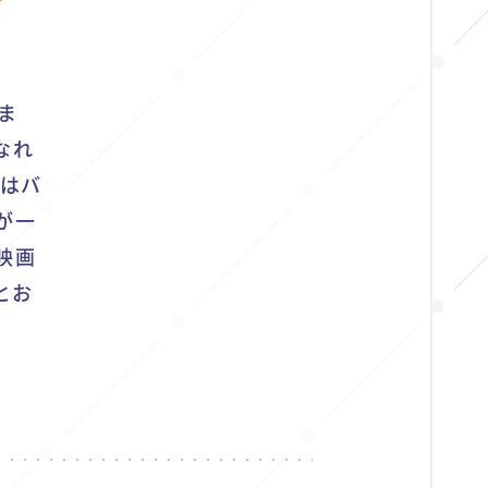
ま
なれ
いはバ
が一
映画
とお