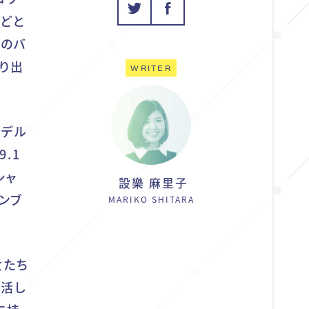
どと
初のバ
り出
WRITER
モデル
.1
シャ
設樂 麻里子
ンブ
MARIKO SHITARA
女たち
活し