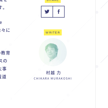
す。
e
徐々に
WRITER
の教育
スの
大事
村越 力
報道
CHIKARA MURAKOSHI