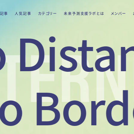
記事
人気記事
カテゴリー
未来予測支援ラボとは
メンバー
 Dista
NTERN
o Bord